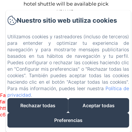
hotel shuttle will be available pick
you up.
Nuestro sitio web utiliza cookies
Campanuca Cantabria
Utilizamos cookies y rastreadores (incluso de terceros)
Inicio
para entender y optimizar tu experiencia de
navegación y para mostrarte mensajes publicitarios
Habitaciones
basados en tus hábitos de navegación y tu perfil.
Contacto
Puedes configurar o rechazar las cookies haciendo clic
en "Configurar mis preferencias" o "Rechazar todas las
cookies". También puedes aceptar todas las cookies
EN
FR
ES
haciendo clic en el botón "Aceptar todas las cookies".
Para más información, puedes leer nuestra
Desarrollado con Amenitiz
Política de
privacidad
.
Failed to load BookingEngine/index: Loading chunk 1322
failed. (missing:
Rechazar todas
Aceptar todas
https://d1cmur5l0xva3h.cloudfront.net/packs/1322-
c6e932f9d3d27b65-1bf7c4dc6a241241.js)
Preferencias